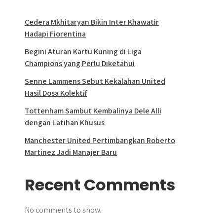
Cedera Mkhitaryan Bikin Inter Khawatir
Hadapi Fiorentina
Begini Aturan Kartu Kuning di Liga
Champions yang Perlu Diketahui
Senne Lammens Sebut Kekalahan United
Hasil Dosa Kolektif
Tottenham Sambut Kembalinya Dele Alli
dengan Latihan Khusus
Manchester United Pertimbangkan Roberto
Martinez Jadi Manajer Baru
Recent Comments
No comments to show.