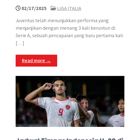
02/17/2025
LIGA ITALIA
Juventus telah menunjukkan performa yang
menjanjikan dengan menang 3 kali beruntun di
Serie A, sebuah pencapaian yang baru pertama kali
[…]
Read more →