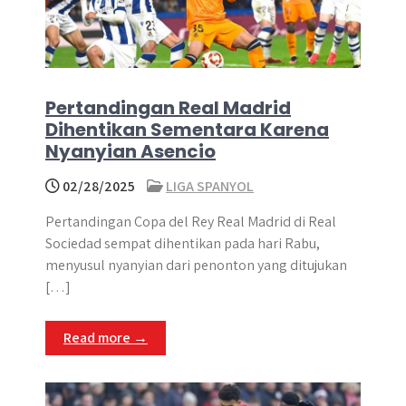
Pertandingan Real Madrid
Dihentikan Sementara Karena
Nyanyian Asencio
02/28/2025
LIGA SPANYOL
Pertandingan Copa del Rey Real Madrid di Real
Sociedad sempat dihentikan pada hari Rabu,
menyusul nyanyian dari penonton yang ditujukan
[…]
Read more →