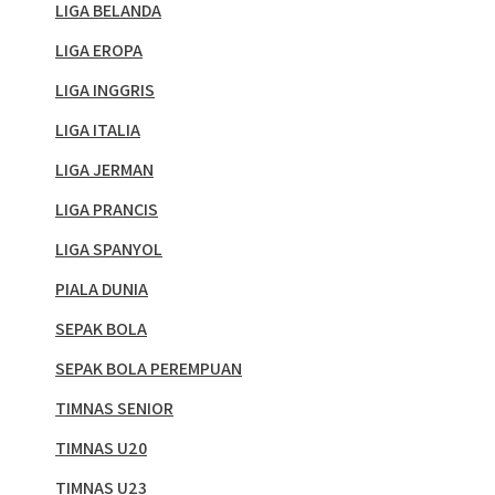
LIGA BELANDA
LIGA EROPA
LIGA INGGRIS
LIGA ITALIA
LIGA JERMAN
LIGA PRANCIS
LIGA SPANYOL
PIALA DUNIA
SEPAK BOLA
SEPAK BOLA PEREMPUAN
TIMNAS SENIOR
TIMNAS U20
TIMNAS U23