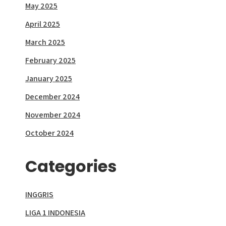
May 2025
April 2025
March 2025
February 2025
January 2025
December 2024
November 2024
October 2024
Categories
INGGRIS
LIGA 1 INDONESIA