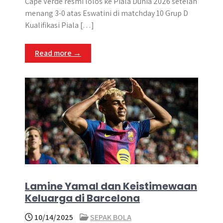
Cape Verde resmi lolos ke Piala Dunia 2026 setelah
menang 3-0 atas Eswatini di matchday 10 Grup D
Kualifikasi Piala […]
Read more →
Lamine Yamal dan Keistimewaan
Keluarga di Barcelona
10/14/2025
SEPAK BOLA