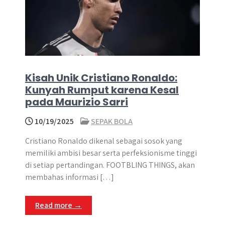
Kisah Unik Cristiano Ronaldo:
Kunyah Rumput karena Kesal
pada Maurizio Sarri
10/19/2025
SEPAK BOLA
Cristiano Ronaldo dikenal sebagai sosok yang
memiliki ambisi besar serta perfeksionisme tinggi
di setiap pertandingan. FOOTBLING THINGS, akan
membahas informasi […]
Read more →