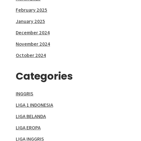
February 2025
January 2025
December 2024
November 2024
October 2024
Categories
INGGRIS
LIGA 1 INDONESIA
LIGA BELANDA
LIGA EROPA
LIGA INGGRIS