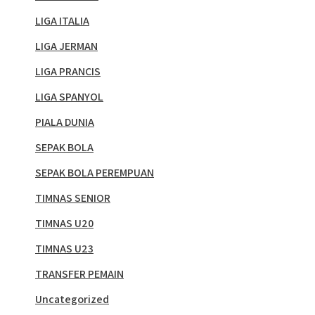
LIGA ITALIA
LIGA JERMAN
LIGA PRANCIS
LIGA SPANYOL
PIALA DUNIA
SEPAK BOLA
SEPAK BOLA PEREMPUAN
TIMNAS SENIOR
TIMNAS U20
TIMNAS U23
TRANSFER PEMAIN
Uncategorized