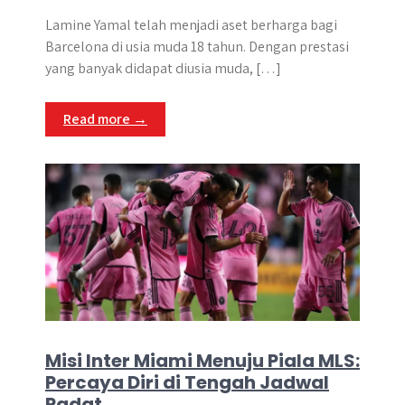
Lamine Yamal telah menjadi aset berharga bagi
Barcelona di usia muda 18 tahun. Dengan prestasi
yang banyak didapat diusia muda, […]
Read more →
Misi Inter Miami Menuju Piala MLS:
Percaya Diri di Tengah Jadwal
Padat