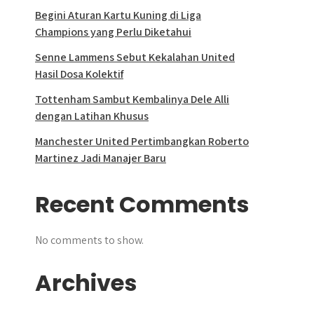
Begini Aturan Kartu Kuning di Liga
Champions yang Perlu Diketahui
Senne Lammens Sebut Kekalahan United
Hasil Dosa Kolektif
Tottenham Sambut Kembalinya Dele Alli
dengan Latihan Khusus
Manchester United Pertimbangkan Roberto
Martinez Jadi Manajer Baru
Recent Comments
No comments to show.
Archives