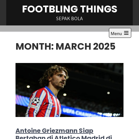
Skip
FOOTBLING THINGS
to
content
SEPAK BOLA
Menu
Open
MONTH:
MARCH 2025
the
main
menu
Antoine Griezmann Siap
Bertahan di Atletico Madrid di