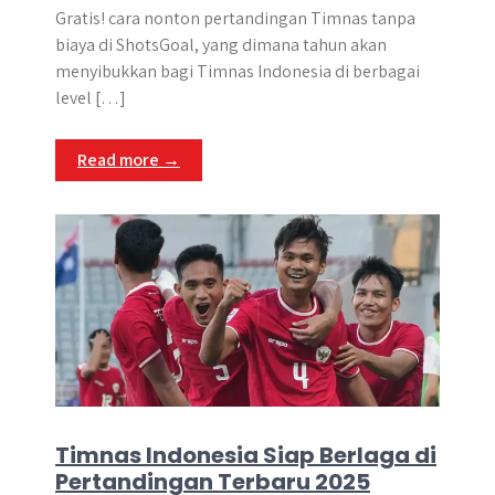
Gratis! cara nonton pertandingan Timnas tanpa
biaya di ShotsGoal, yang dimana tahun akan
menyibukkan bagi Timnas Indonesia di berbagai
level […]
Read more →
Timnas Indonesia Siap Berlaga di
Pertandingan Terbaru 2025