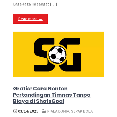
Laga-laga ini sangat […]
Read more →
Gratis! Cara Nonton
Pertandingan Timnas Tanpa
Biaya di ShotsGoal
03/14/2025
PIALA DUNIA
,
SEPAK BOLA