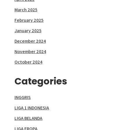
March 2025
February 2025
January 2025
December 2024
November 2024
October 2024
Categories
INGGRIS
LIGA 1 INDONESIA
LIGA BELANDA
LIGA EROPA