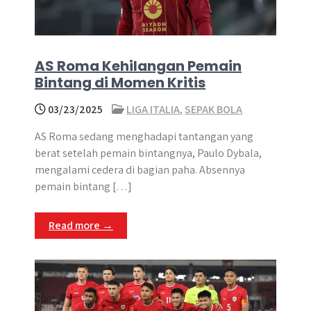
AS Roma Kehilangan Pemain
Bintang di Momen Kritis
03/23/2025
LIGA ITALIA
,
SEPAK BOLA
AS Roma sedang menghadapi tantangan yang
berat setelah pemain bintangnya, Paulo Dybala,
mengalami cedera di bagian paha. Absennya
pemain bintang […]
Read more →