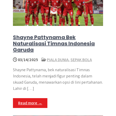
Shayne Pattynama Bek
Naturalisasi Timnas Indonesia
Garuda
03/14/2025
PIALA DUNIA
,
SEPAK BOLA
Shayne Pattynama, bek naturalisasi Timnas
Indonesia, telah menjadi figur penting dalam
skuad Garuda, menawarkan opsi di lini pertahanan.
Lahir di […]
Read more →