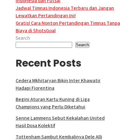
Indonesia dan Futsal
Post
Jadwal Timnas Indonesia Terbaru dan Jangan
Lewatkan Pertandingan Ini!
navigation
Gratis! Cara Nonton Pertandingan Timnas Tanpa
Biaya di ShotsGoal
Search
Search
Recent Posts
Cedera Mkhitaryan Bikin Inter Khawatir
Hadapi Fiorentina
Begini Aturan Kartu Kuning di Liga
Champions yang Perlu Diketahui
Senne Lammens Sebut Kekalahan United
Hasil Dosa Kolektif
Tottenham Sambut Kembalinya Dele Alli