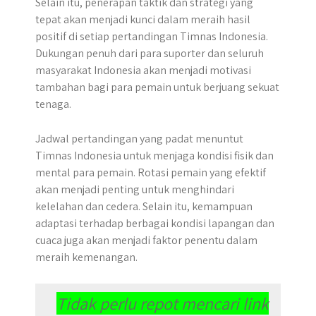
Selain itu, penerapan taktik dan strategi yang
tepat akan menjadi kunci dalam meraih hasil
positif di setiap pertandingan Timnas Indonesia.
Dukungan penuh dari para suporter dan seluruh
masyarakat Indonesia akan menjadi motivasi
tambahan bagi para pemain untuk berjuang sekuat
tenaga.
Jadwal pertandingan yang padat menuntut
Timnas Indonesia untuk menjaga kondisi fisik dan
mental para pemain. Rotasi pemain yang efektif
akan menjadi penting untuk menghindari
kelelahan dan cedera. Selain itu, kemampuan
adaptasi terhadap berbagai kondisi lapangan dan
cuaca juga akan menjadi faktor penentu dalam
meraih kemenangan.
Tidak perlu repot mencari link