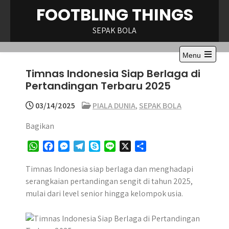
Skip
FOOTBLING THINGS
to
content
SEPAK BOLA
Menu
Open
Timnas Indonesia Siap Berlaga di
the
main
Pertandingan Terbaru 2025
menu
03/14/2025
PIALA DUNIA
,
SEPAK BOLA
Bagikan
W
F
M
T
S
L
X
S
h
a
e
e
k
i
h
a
c
s
l
y
n
a
Timnas Indonesia siap berlaga dan menghadapi
t
e
s
e
p
e
r
serangkaian pertandingan sengit di tahun 2025,
s
b
e
g
e
e
mulai dari level senior hingga kelompok usia.
A
o
n
r
p
o
g
a
p
k
e
m