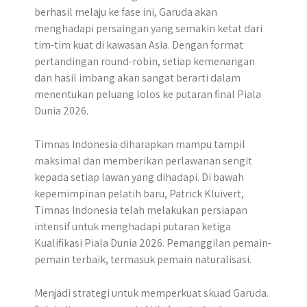
berhasil melaju ke fase ini, Garuda akan
menghadapi persaingan yang semakin ketat dari
tim-tim kuat di kawasan Asia. Dengan format
pertandingan round-robin, setiap kemenangan
dan hasil imbang akan sangat berarti dalam
menentukan peluang lolos ke putaran final Piala
Dunia 2026.
Timnas Indonesia diharapkan mampu tampil
maksimal dan memberikan perlawanan sengit
kepada setiap lawan yang dihadapi. Di bawah
kepemimpinan pelatih baru, Patrick Kluivert,
Timnas Indonesia telah melakukan persiapan
intensif untuk menghadapi putaran ketiga
Kualifikasi Piala Dunia 2026. Pemanggilan pemain-
pemain terbaik, termasuk pemain naturalisasi.
Menjadi strategi untuk memperkuat skuad Garuda.