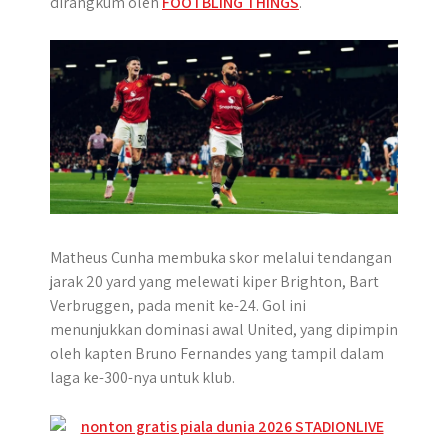
dirangkum oleh
FOOTBLING THINGS
.
p
k
e
m
r
Matheus Cunha membuka skor melalui tendangan
jarak 20 yard yang melewati kiper Brighton, Bart
Verbruggen, pada menit ke-24. Gol ini
menunjukkan dominasi awal United, yang dipimpin
oleh kapten Bruno Fernandes yang tampil dalam
laga ke-300-nya untuk klub.