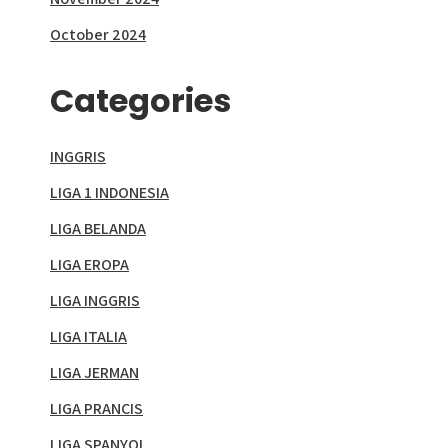
October 2024
Categories
INGGRIS
LIGA 1 INDONESIA
LIGA BELANDA
LIGA EROPA
LIGA INGGRIS
LIGA ITALIA
LIGA JERMAN
LIGA PRANCIS
LIGA SPANYOL