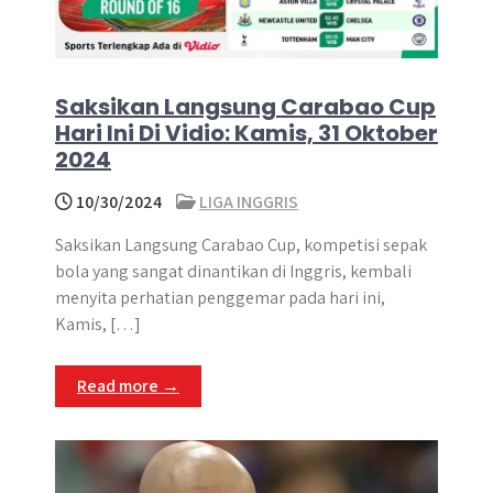
Saksikan Langsung Carabao Cup
Hari Ini Di Vidio: Kamis, 31 Oktober
2024
10/30/2024
LIGA INGGRIS
Saksikan Langsung Carabao Cup, kompetisi sepak
bola yang sangat dinantikan di Inggris, kembali
menyita perhatian penggemar pada hari ini,
Kamis, […]
Read more →