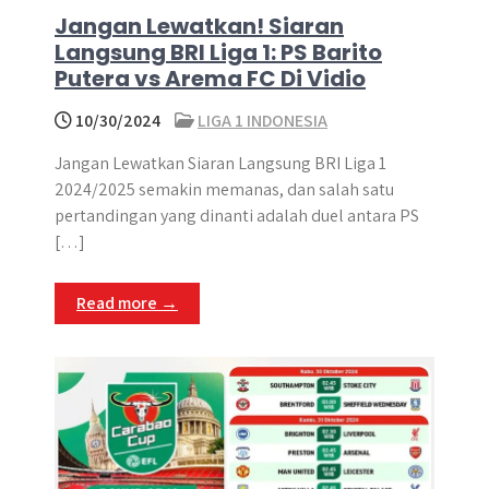
Jangan Lewatkan! Siaran
Langsung BRI Liga 1: PS Barito
Putera vs Arema FC Di Vidio
10/30/2024
LIGA 1 INDONESIA
Jangan Lewatkan Siaran Langsung BRI Liga 1
2024/2025 semakin memanas, dan salah satu
pertandingan yang dinanti adalah duel antara PS
[…]
Read more →