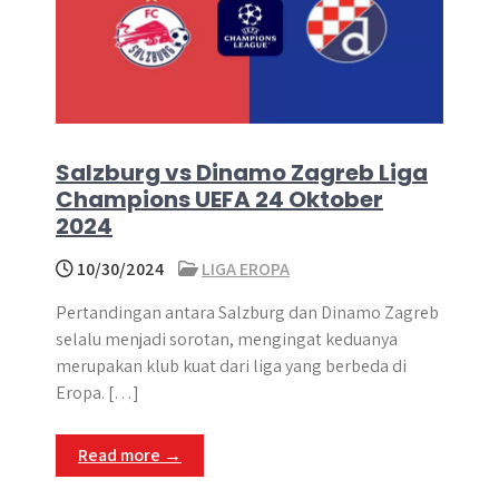
Salzburg vs Dinamo Zagreb Liga
Champions UEFA 24 Oktober
2024
10/30/2024
LIGA EROPA
Pertandingan antara Salzburg dan Dinamo Zagreb
selalu menjadi sorotan, mengingat keduanya
merupakan klub kuat dari liga yang berbeda di
Eropa. […]
Read more →