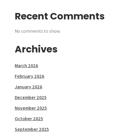
Recent Comments
No comments to show.
Archives
March 2026
February 2026
January 2026
December 2025
November 2025
October 2025
September 2025