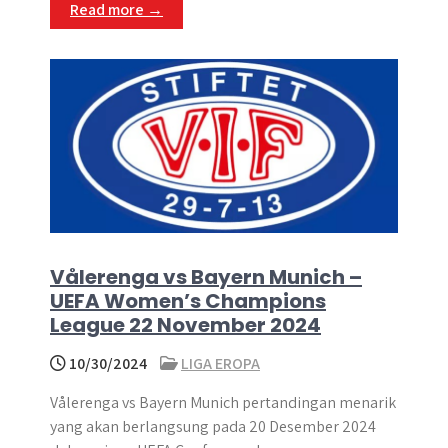
Read more →
Vålerenga vs Bayern Munich –
UEFA Women’s Champions
League 22 November 2024
10/30/2024
LIGA EROPA
Vålerenga vs Bayern Munich pertandingan menarik
yang akan berlangsung pada 20 Desember 2024