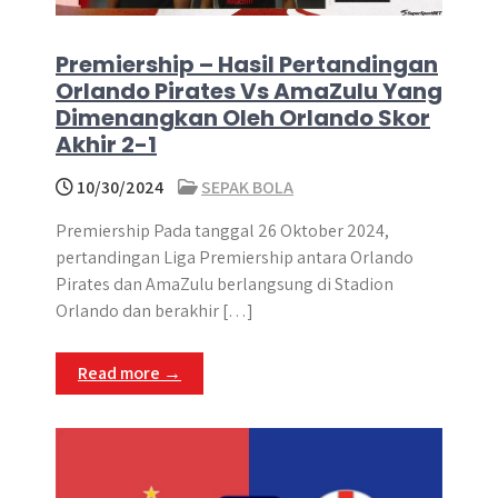
Premiership – Hasil Pertandingan
Orlando Pirates Vs AmaZulu Yang
Dimenangkan Oleh Orlando Skor
Akhir 2-1
10/30/2024
SEPAK BOLA
Premiership Pada tanggal 26 Oktober 2024,
pertandingan Liga Premiership antara Orlando
Pirates dan AmaZulu berlangsung di Stadion
Orlando dan berakhir […]
Read more →