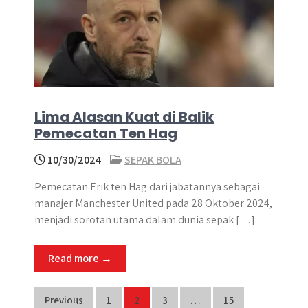
Lima Alasan Kuat di Balik
Pemecatan Ten Hag
10/30/2024
SEPAK BOLA
Pemecatan Erik ten Hag dari jabatannya sebagai
manajer Manchester United pada 28 Oktober 2024,
menjadi sorotan utama dalam dunia sepak […]
Read more →
Posts
Previous
1
2
3
…
15