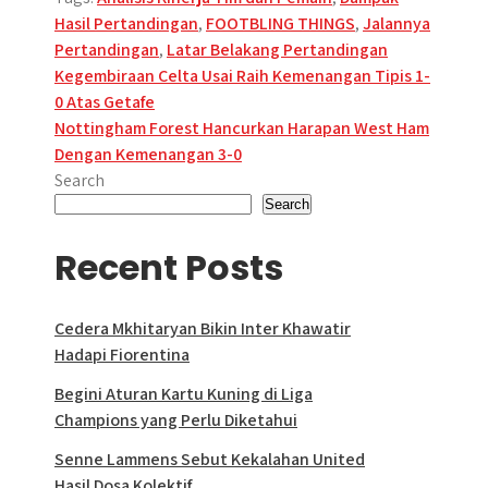
Hasil Pertandingan
,
FOOTBLING THINGS
,
Jalannya
Pertandingan
,
Latar Belakang Pertandingan
Post
Kegembiraan Celta Usai Raih Kemenangan Tipis 1-
0 Atas Getafe
navigation
Nottingham Forest Hancurkan Harapan West Ham
Dengan Kemenangan 3-0
Search
Search
Recent Posts
Cedera Mkhitaryan Bikin Inter Khawatir
Hadapi Fiorentina
Begini Aturan Kartu Kuning di Liga
Champions yang Perlu Diketahui
Senne Lammens Sebut Kekalahan United
Hasil Dosa Kolektif