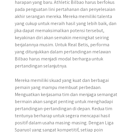
harapan yang baru. Athletic Bilbao harus berfokus
pada penguatan lini pertahanan dan penyelesaian
akhir serangan mereka. Mereka memiliki talenta
yang cukup untuk meraih hasil yang lebih baik, dan
jika dapat memaksimalkan potensi tersebut,
keyakinan diri akan semakin meningkat seiring
berjalannya musim. Untuk Real Betis, performa
yang ditunjukkan dalam pertandingan melawan
Bilbao harus menjadi modal berharga untuk
pertandingan selanjutnya.
Mereka memiliki skuad yang kuat dan berbagai
pemain yang mampu membuat perbedaan.
Menguatkan kerjasama tim dan menjaga semangat
bermain akan sangat penting untuk menghadapi
pertandingan-pertandingan di depan. Kedua tim
tentunya berharap untuk segera mencapai hasil
positif dalam usaha masing-masing. Dengan Liga
Spanyol yang sangat kompetitif, setiap poin