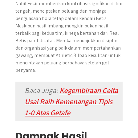
Nabil Fekir memberikan kontribusi signifikan di lini
tengah, menciptakan peluang dan menjaga
penguasaan bola tetap dalam kendali Betis.
Meskipun hasil imbang mungkin bukan hasil
terbaik bagi kedua tim, kinerja bertahan dari Real
Betis patut dicatat. Mereka menunjukkan disiplin
dan organisasi yang baik dalam mempertahankan
gawang, membuat Athletic Bilbao kesulitan untuk
menciptakan peluang berbahaya setelah gol
penyama.
Baca Juga:
Kegembiraan Celta
Usai Raih Kemenangan Tipis
1-0 Atas Getafe
Dampak Hasil