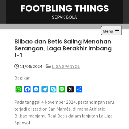
Skip
FOOTBLING THINGS
to
content
SEPAK BOLA
Menu
Open
Bilbao dan Betis Saling Menahan
the
main
Serangan, Laga Berakhir Imbang
menu
1-1
11/06/2024
LIGA SPANYOL
Bagikan
W
F
M
T
S
L
X
S
h
a
e
e
k
i
h
a
c
s
l
y
n
a
Pada tanggal 4 November 2024, pertandingan seru
t
e
s
e
p
e
r
terjadi di stadion San Mamés, di mana Athletic
s
b
e
g
e
e
Bilbao menjamu Real Betis dalam lanjutan La Liga
A
o
n
r
Spanyol.
p
o
g
a