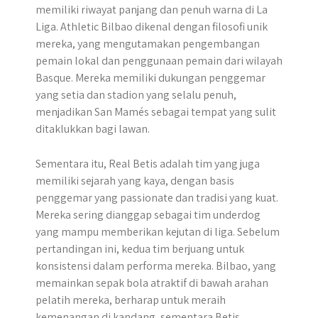
memiliki riwayat panjang dan penuh warna di La
Liga. Athletic Bilbao dikenal dengan filosofi unik
mereka, yang mengutamakan pengembangan
pemain lokal dan penggunaan pemain dari wilayah
Basque. Mereka memiliki dukungan penggemar
yang setia dan stadion yang selalu penuh,
menjadikan San Mamés sebagai tempat yang sulit
ditaklukkan bagi lawan.
Sementara itu, Real Betis adalah tim yang juga
memiliki sejarah yang kaya, dengan basis
penggemar yang passionate dan tradisi yang kuat.
Mereka sering dianggap sebagai tim underdog
yang mampu memberikan kejutan di liga. Sebelum
pertandingan ini, kedua tim berjuang untuk
konsistensi dalam performa mereka. Bilbao, yang
memainkan sepak bola atraktif di bawah arahan
pelatih mereka, berharap untuk meraih
kemenangan di kandang, sementara Betis