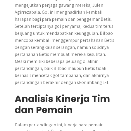
mengejutkan penjaga gawang mereka, Julen
Agirrezabala. Gol ini menghadirkan kembali
harapan bagi para pemain dan penggemar Betis.
Setelah terciptanya gol penyama, kedua tim terus
berjuang untuk mendapatkan keunggulan. Bilbao
mencoba kembali menggempur pertahanan Betis
dengan serangkaian serangan, namun solidnya
pertahanan Betis membuat mereka kesulitan.
Meski memiliki beberapa peluang di akhir
pertandingan, baik Bilbao maupun Betis tidak
berhasil mencetak gol tambahan, dan akhirnya
pertandingan berakhir dengan skor imbang 1-1.
Analisis Kinerja Tim
dan Pemain
Dalam pertandingan ini, kinerja para pemain