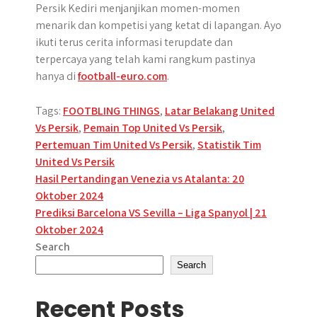
Persik Kediri menjanjikan momen-momen
menarik dan kompetisi yang ketat di lapangan. Ayo
ikuti terus cerita informasi terupdate dan
terpercaya yang telah kami rangkum pastinya
hanya di
football-euro.com
.
Tags:
FOOTBLING THINGS
,
Latar Belakang United
Vs Persik
,
Pemain Top United Vs Persik
,
Pertemuan Tim United Vs Persik
,
Statistik Tim
United Vs Persik
Post
Hasil Pertandingan Venezia vs Atalanta: 20
Oktober 2024
navigation
Prediksi Barcelona VS Sevilla – Liga Spanyol | 21
Oktober 2024
Search
Search
Recent Posts