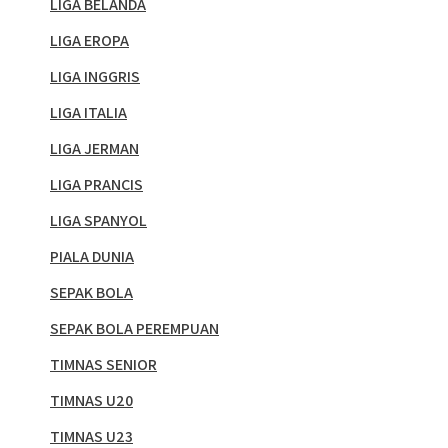
LIGA BELANDA
LIGA EROPA
LIGA INGGRIS
LIGA ITALIA
LIGA JERMAN
LIGA PRANCIS
LIGA SPANYOL
PIALA DUNIA
SEPAK BOLA
SEPAK BOLA PEREMPUAN
TIMNAS SENIOR
TIMNAS U20
TIMNAS U23