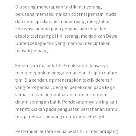
Dia sering menerapkan taktik menyerang,
berusaha memaksimalkan potensi pemain muda
dan menciptakan permainan yang menghibur.
Fokusnya adalah pada penguasaan bola dan
eksploitasi ruang di lini serang, menjadikan Dewa
United sebagai tim yang mampu menciptakan
banyak peluang.
Sementara itu, pelatih Persik Kediri biasanya
mengedepankan pengalaman dan disiplin dalam
tim. Dia cenderung menerapkan taktik defensif
yang terorganisir, dengan penekanan pada kerja
sama tim dan pemanfaatan momen-momen
dalam serangan balik. Pendekatannya sering kali
memfokuskan pada penguatan pertahanan sambil
tetap mencari peluang untuk mencetak gol.
Pertemuan antara kedua pelatih ini menjadi ajang