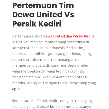
Pertemuan Tim
Dewa United Vs
Persik Kediri
Pertemuan antara
Dewa United dan Persik Kediri
sering kali menjadi momen yang dinantikan di
kompetisi sepak bola Indonesia. Kedua tim,
meskipun memiliki sejarah yang berbeda, saling
berambisi untuk meraih kemenangan dan
memperbaiki posisi di klasemen. Dewa United,
yang merupakan tim yang lebih baru di liga,
berusaha menunjukkan kekuatan dan potensi
mereka, sering kali dengan taktik menyerang yang
agresif.
Sementara itu, Persik Kediri, dengan tradisi yang
lebih panjang di sepak bola Indonesia, biasanya