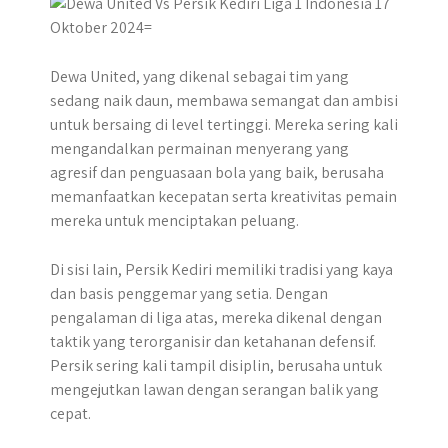
r
Dewa United, yang dikenal sebagai tim yang
sedang naik daun, membawa semangat dan ambisi
untuk bersaing di level tertinggi. Mereka sering kali
mengandalkan permainan menyerang yang
agresif dan penguasaan bola yang baik, berusaha
memanfaatkan kecepatan serta kreativitas pemain
mereka untuk menciptakan peluang.
Di sisi lain, Persik Kediri memiliki tradisi yang kaya
dan basis penggemar yang setia. Dengan
pengalaman di liga atas, mereka dikenal dengan
taktik yang terorganisir dan ketahanan defensif.
Persik sering kali tampil disiplin, berusaha untuk
mengejutkan lawan dengan serangan balik yang
cepat.