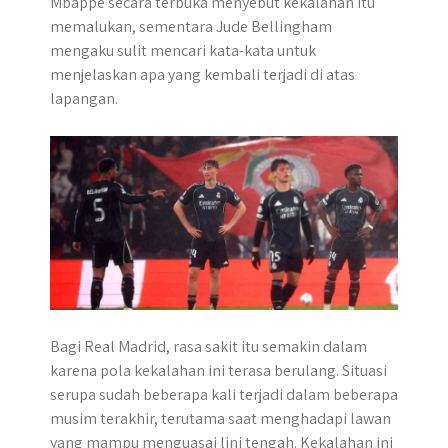
Mbappe secara terbuka menyebut kekalahan itu
p
k
e
m
memalukan, sementara Jude Bellingham
r
mengaku sulit mencari kata-kata untuk
menjelaskan apa yang kembali terjadi di atas
lapangan.
Bagi Real Madrid, rasa sakit itu semakin dalam
karena pola kekalahan ini terasa berulang. Situasi
serupa sudah beberapa kali terjadi dalam beberapa
musim terakhir, terutama saat menghadapi lawan
yang mampu menguasai lini tengah. Kekalahan ini