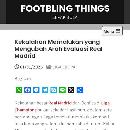
Skip
FOOTBLING THINGS
to
content
SEPAK BOLA
Menu
Open
Kekalahan Memalukan yang
the
main
Mengubah Arah Evaluasi Real
menu
Madrid
01/31/2026
LIGA EROPA
Bagikan
W
F
M
T
S
L
X
S
h
a
e
e
k
i
h
a
c
s
l
y
n
a
Kekalahan besar
Real Madrid
dari Benfica di
Liga
t
e
s
e
p
e
r
Champions
bukan sekadar hasil buruk dalam satu
s
b
e
g
e
e
pertandingan. Laga tersebut membuka kembali
A
o
n
r
luka lama yang selama ini berusaha ditutupi. Kylian
p
o
g
a