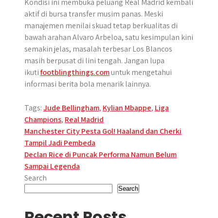
Kondisi ini membuka peluang Real Madrid kembali
aktif di bursa transfer musim panas. Meski
manajemen menilai skuad tetap berkualitas di
bawah arahan Alvaro Arbeloa, satu kesimpulan kini
semakin jelas, masalah terbesar Los Blancos
masih berpusat di lini tengah. Jangan lupa
ikuti
footblingthings.com
untuk mengetahui
informasi berita bola menarik lainnya.
Tags:
Jude Bellingham
,
Kylian Mbappe
,
Liga
Champions
,
Real Madrid
Post
Manchester City Pesta Gol! Haaland dan Cherki
Tampil Jadi Pembeda
navigation
Declan Rice di Puncak Performa Namun Belum
Sampai Legenda
Search
Search
Recent Posts