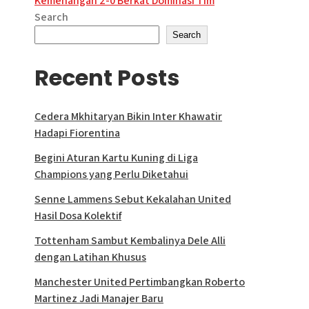
Kemenangan 2-0 Berkat Dominasi Tim
Search
Search
Recent Posts
Cedera Mkhitaryan Bikin Inter Khawatir
Hadapi Fiorentina
Begini Aturan Kartu Kuning di Liga
Champions yang Perlu Diketahui
Senne Lammens Sebut Kekalahan United
Hasil Dosa Kolektif
Tottenham Sambut Kembalinya Dele Alli
dengan Latihan Khusus
Manchester United Pertimbangkan Roberto
Martinez Jadi Manajer Baru