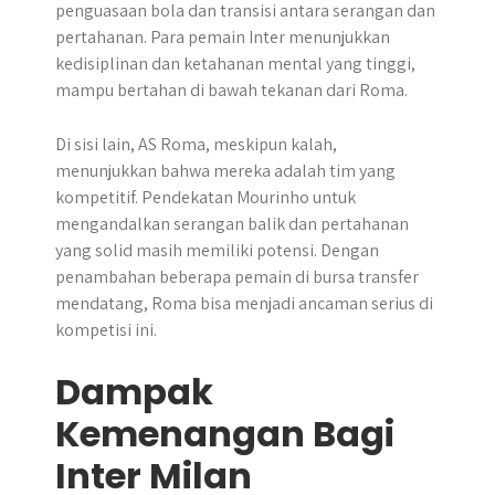
penguasaan bola dan transisi antara serangan dan
pertahanan. Para pemain Inter menunjukkan
kedisiplinan dan ketahanan mental yang tinggi,
mampu bertahan di bawah tekanan dari Roma.
Di sisi lain, AS Roma, meskipun kalah,
menunjukkan bahwa mereka adalah tim yang
kompetitif. Pendekatan Mourinho untuk
mengandalkan serangan balik dan pertahanan
yang solid masih memiliki potensi. Dengan
penambahan beberapa pemain di bursa transfer
mendatang, Roma bisa menjadi ancaman serius di
kompetisi ini.
Dampak
Kemenangan Bagi
Inter Milan