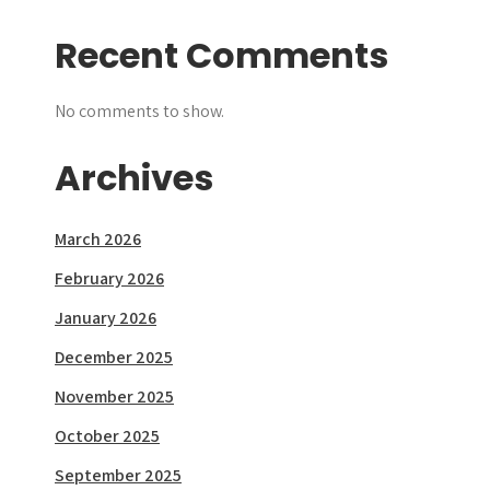
Recent Comments
No comments to show.
Archives
March 2026
February 2026
January 2026
December 2025
November 2025
October 2025
September 2025