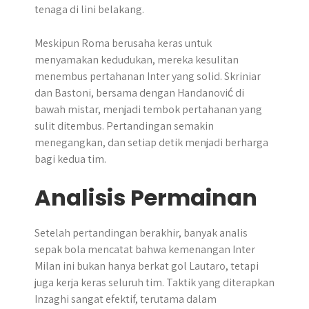
tenaga di lini belakang.
Meskipun Roma berusaha keras untuk
menyamakan kedudukan, mereka kesulitan
menembus pertahanan Inter yang solid. Skriniar
dan Bastoni, bersama dengan Handanović di
bawah mistar, menjadi tembok pertahanan yang
sulit ditembus. Pertandingan semakin
menegangkan, dan setiap detik menjadi berharga
bagi kedua tim.
Analisis Permainan
Setelah pertandingan berakhir, banyak analis
sepak bola mencatat bahwa kemenangan Inter
Milan ini bukan hanya berkat gol Lautaro, tetapi
juga kerja keras seluruh tim. Taktik yang diterapkan
Inzaghi sangat efektif, terutama dalam