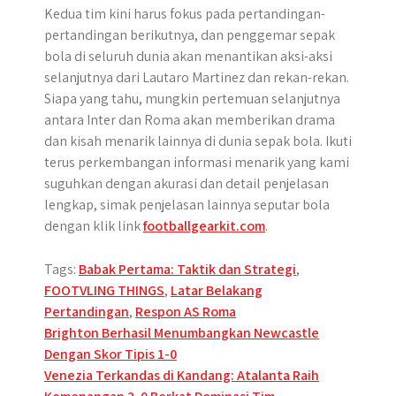
Kedua tim kini harus fokus pada pertandingan-
pertandingan berikutnya, dan penggemar sepak
bola di seluruh dunia akan menantikan aksi-aksi
selanjutnya dari Lautaro Martinez dan rekan-rekan.
Siapa yang tahu, mungkin pertemuan selanjutnya
antara Inter dan Roma akan memberikan drama
dan kisah menarik lainnya di dunia sepak bola. Ikuti
terus perkembangan informasi menarik yang kami
suguhkan dengan akurasi dan detail penjelasan
lengkap, simak penjelasan lainnya seputar bola
dengan klik link
footballgearkit.com
.
Tags:
Babak Pertama: Taktik dan Strategi
,
FOOTVLING THINGS
,
Latar Belakang
Pertandingan
,
Respon AS Roma
Post
Brighton Berhasil Menumbangkan Newcastle
Dengan Skor Tipis 1-0
navigation
Venezia Terkandas di Kandang: Atalanta Raih