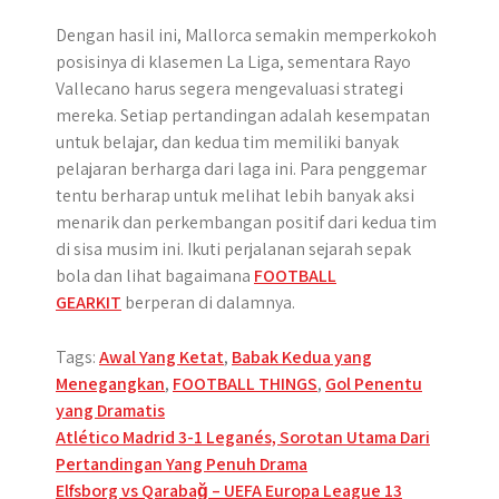
Dengan hasil ini, Mallorca semakin memperkokoh
posisinya di klasemen La Liga, sementara Rayo
Vallecano harus segera mengevaluasi strategi
mereka. Setiap pertandingan adalah kesempatan
untuk belajar, dan kedua tim memiliki banyak
pelajaran berharga dari laga ini. Para penggemar
tentu berharap untuk melihat lebih banyak aksi
menarik dan perkembangan positif dari kedua tim
di sisa musim ini. Ikuti perjalanan sejarah sepak
bola dan lihat bagaimana
FOOTBALL
GEARKIT
berperan di dalamnya.
Tags:
Awal Yang Ketat
,
Babak Kedua yang
Menegangkan
,
FOOTBALL THINGS
,
Gol Penentu
yang Dramatis
Post
Atlético Madrid 3-1 Leganés, Sorotan Utama Dari
Pertandingan Yang Penuh Drama
navigation
Elfsborg vs Qarabağ – UEFA Europa League 13