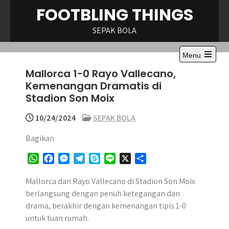
Skip
FOOTBLING THINGS
to
content
SEPAK BOLA
Menu
Open
Mallorca 1-0 Rayo Vallecano,
the
main
Kemenangan Dramatis di
menu
Stadion Son Moix
10/24/2024
SEPAK BOLA
Bagikan
W
F
M
T
S
L
X
S
h
a
e
e
k
i
h
a
c
s
l
y
n
a
Mallorca dan Rayo Vallecano di Stadion Son Moix
t
e
s
e
p
e
r
berlangsung dengan penuh ketegangan dan
s
b
e
g
e
e
drama, berakhir dengan kemenangan tipis 1-0
A
o
n
r
untuk tuan rumah.
p
o
g
a