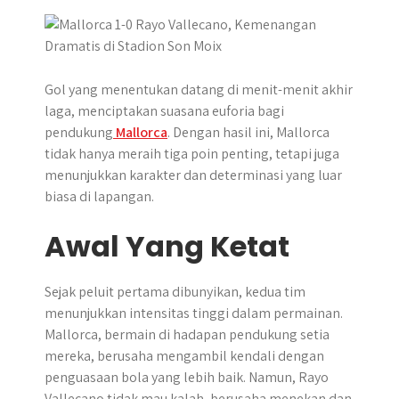
p
k
e
m
r
Gol yang menentukan datang di menit-menit akhir
laga, menciptakan suasana euforia bagi
pendukung
Mallorca
. Dengan hasil ini, Mallorca
tidak hanya meraih tiga poin penting, tetapi juga
menunjukkan karakter dan determinasi yang luar
biasa di lapangan.
Awal Yang Ketat
Sejak peluit pertama dibunyikan, kedua tim
menunjukkan intensitas tinggi dalam permainan.
Mallorca, bermain di hadapan pendukung setia
mereka, berusaha mengambil kendali dengan
penguasaan bola yang lebih baik. Namun, Rayo
Vallecano tidak mau kalah, berusaha menekan dan