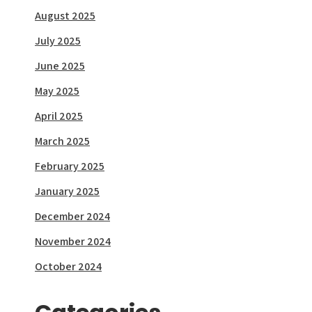
August 2025
July 2025
June 2025
May 2025
April 2025
March 2025
February 2025
January 2025
December 2024
November 2024
October 2024