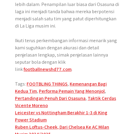
lebih dalam. Penampilan luar biasa dari Osasuna di
laga ini menjadi tanda bahwa mereka berpotensi
menjadi salah satu tim yang patut diperhitungkan
di La Liga musim ini.
Ikuti terus perkembangan informasi menarik yang
kami suguhkan dengan akurasi dan detail
penjelasan lengkap, simak penjelasan lainnya
seputar bola dengan klik
link
footballnewshd77.com
.
Tags:
FOOTBLING THINGS
,
Kemenangan Bagi
Kedua Tim
,
Performa Pemain Yang Menonjol
,
Pertandingan Penuh Dari Osasuna
,
Taktik Cerdas
Vicente Moreno
Post
Leicester vs Nottingham Berakhir 1-3 di King
Power Stadium
navigation
Ruben Loftus-Cheek, Dari Chelsea Ke AC Milan