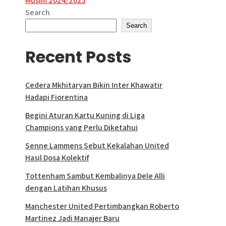
Musim 2024/2025
Search
Search
Recent Posts
Cedera Mkhitaryan Bikin Inter Khawatir
Hadapi Fiorentina
Begini Aturan Kartu Kuning di Liga
Champions yang Perlu Diketahui
Senne Lammens Sebut Kekalahan United
Hasil Dosa Kolektif
Tottenham Sambut Kembalinya Dele Alli
dengan Latihan Khusus
Manchester United Pertimbangkan Roberto
Martinez Jadi Manajer Baru