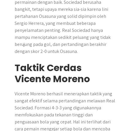
permainan dengan baik. Sociedad berusaha
bangkit, tetapi upaya mereka sia-sia karena lini
pertahanan Osasuna yang solid dipimpin oleh
Sergio Herrera, yang membuat beberapa
penyelamatan penting. Real Sociedad hanya
mampu menciptakan sedikit peluang yang tidak
berujung pada gol, dan pertandingan berakhir
dengan skor 2-0 untuk Osasuna.
Taktik Cerdas
Vicente Moreno
Vicente Moreno berhasil menerapkan taktik yang
sangat efektif selama pertandingan melawan Real
Sociedad. Formasi 4-3-3 yang digunakannya
memfokuskan pada tekanan tinggi dan
penguasaan bola yang cepat. Hal ini terlihat dari
cara pemain mengejar setiap bola dan mencoba