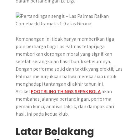
dalam pertandingan La Liga.
p
k
e
m
r
Kemenangan ini tidak hanya memberikan tiga
poin berharga bagi Las Palmas tetapi juga
memberikan dorongan moral yang signifikan
setelah serangkaian hasil buruk sebelumnya.
Dengan performa solid dan taktik yang efektif, Las
Palmas menunjukkan bahwa mereka siap untuk
menghadapi tantangan di akhir tahun ini.
Artikel
FOOTBLING THINGS SEPAK BOLA
akan
membahas jalannya pertandingan, performa
pemain kunci, analisis taktik, dan dampak dari
hasil ini pada kedua klub.
Latar Belakang