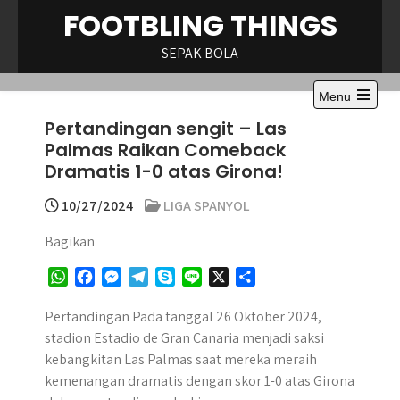
Skip
FOOTBLING THINGS
to
content
SEPAK BOLA
Menu
Open
Pertandingan sengit – Las
the
main
Palmas Raikan Comeback
menu
Dramatis 1-0 atas Girona!
10/27/2024
LIGA SPANYOL
Bagikan
W
F
M
T
S
L
X
S
h
a
e
e
k
i
h
a
c
s
l
y
n
a
Pertandingan Pada tanggal 26 Oktober 2024,
t
e
s
e
p
e
r
stadion Estadio de Gran Canaria menjadi saksi
s
b
e
g
e
e
kebangkitan Las Palmas saat mereka meraih
A
o
n
r
kemenangan dramatis dengan skor 1-0 atas Girona
p
o
g
a