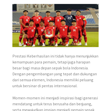
p
k
e
m
r
Prestasi Keberhasilan ini tidak hanya menunjukkan
kemampuan para pemain, tetapi juga harapan
besar bagi masa depan sepak bola Indonesia.
Dengan pengembangan yang tepat dan dukungan
dari semua elemen, Indonesia memiliki peluang
untuk bersinar di pentas internasional.
Momen-momen ini menjadi inspirasi bagi generasi
mendatang untuk terus berusaha dan berjuang,
serta mewujudkan impian menjadi pemain sepak