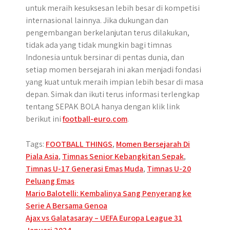
untuk meraih kesuksesan lebih besar di kompetisi
internasional lainnya. Jika dukungan dan
pengembangan berkelanjutan terus dilakukan,
tidak ada yang tidak mungkin bagi timnas
Indonesia untuk bersinar di pentas dunia, dan
setiap momen bersejarah ini akan menjadi fondasi
yang kuat untuk meraih impian lebih besar di masa
depan. Simak dan ikuti terus informasi terlengkap
tentang SEPAK BOLA hanya dengan klik link
berikut ini
football-euro.com
.
Tags:
FOOTBALL THINGS
,
Momen Bersejarah Di
Piala Asia
,
Timnas Senior Kebangkitan Sepak
,
Timnas U-17 Generasi Emas Muda
,
Timnas U-20
Peluang Emas
Post
Mario Balotelli: Kembalinya Sang Penyerang ke
Serie A Bersama Genoa
navigation
Ajax vs Galatasaray – UEFA Europa League 31