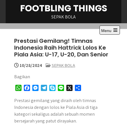
Skip
FOOTBLING THINGS
to
content
SEPAK BOLA
Menu
Open
Prestasi Gemilang! Timnas
the
main
Indonesia Raih Hattrick Lolos Ke
menu
Piala Asia: U-17, U-20, Dan Senior
10/28/2024
SEPAK BOLA
Bagikan
W
F
M
T
S
L
X
S
h
a
e
e
k
i
h
a
c
s
l
y
n
a
Prestasi gemilang yang diraih oleh timnas
t
e
s
e
p
e
r
Indonesia dengan lolos ke Piala Asia di tiga
s
b
e
g
e
e
kategori sekaligus adalah sebuah momen
A
o
n
r
bersejarah yang patut dirayakan.
p
o
g
a