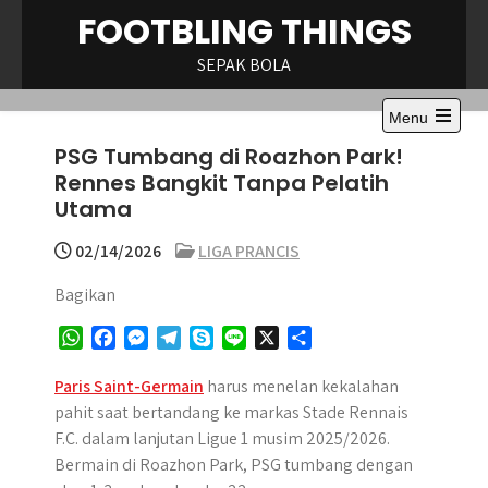
Skip
FOOTBLING THINGS
to
content
SEPAK BOLA
Menu
PSG Tumbang di Roazhon Park!
Rennes Bangkit Tanpa Pelatih
Utama
02/14/2026
LIGA PRANCIS
Bagikan
W
F
M
T
S
L
X
S
h
a
e
e
k
i
h
a
c
s
l
y
n
a
Paris Saint-Germain
harus menelan kekalahan
t
e
s
e
p
e
r
pahit saat bertandang ke markas Stade Rennais
s
b
e
g
e
e
F.C. dalam lanjutan Ligue 1 musim 2025/2026.
A
o
n
r
Bermain di Roazhon Park, PSG tumbang dengan
p
o
g
a