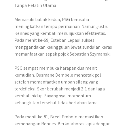
Memasuki babak kedua, PSG berusaha
meningkatkan tempo permainan. Namun, justru
Rennes yang kembali menunjukkan efektivitas.
Pada menit ke-69, Esteban Lepaul sukses
menggandakan keunggulan lewat sundulan keras
memanfaatkan sepak pojok Sebastian Szymanski.
PSG sempat membuka harapan dua menit
kemudian. Ousmane Dembele mencetak gol
setelah memanfaatkan umpan silang yang
terdefleksi. Skor berubah menjadi 2-1 dan laga
kembali hidup. Sayangnya, momentum
kebangkitan tersebut tidak bertahan lama.
Pada menit ke-81, Breel Embolo memastikan
kemenangan Rennes. Berkolaborasi apik dengan