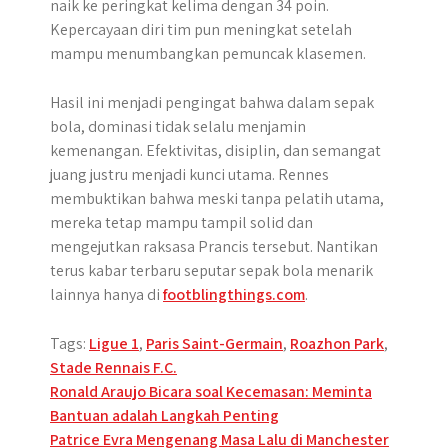
naik ke peringkat kelima dengan 34 poin.
Kepercayaan diri tim pun meningkat setelah
mampu menumbangkan pemuncak klasemen.
Hasil ini menjadi pengingat bahwa dalam sepak
bola, dominasi tidak selalu menjamin
kemenangan. Efektivitas, disiplin, dan semangat
juang justru menjadi kunci utama. Rennes
membuktikan bahwa meski tanpa pelatih utama,
mereka tetap mampu tampil solid dan
mengejutkan raksasa Prancis tersebut. Nantikan
terus kabar terbaru seputar sepak bola menarik
lainnya hanya di
footblingthings.com
.
Tags:
Ligue 1
,
Paris Saint-Germain
,
Roazhon Park
,
Stade Rennais F.C.
Post
Ronald Araujo Bicara soal Kecemasan: Meminta
Bantuan adalah Langkah Penting
navigation
Patrice Evra Mengenang Masa Lalu di Manchester