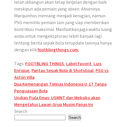
telah dibangun akan tetap berjalan dengan baik
meskipun ada pemain yang absen. Absennya
Marquinhos memang menjadi kerugian, namun
PSG memiliki pemain lain yang siap memberikan
kontribusi maksimal. Manfaatkan juga waktu luang
anda untuk mengeksplorasi lebih banyak lagi
tentang berita sepak bola terupdate lainnya hanya
dengan klik
footblingthings.com.
Tags:
FOOTBLING THINGS
,
Label Favorit
,
Luis
Enrique
,
Pantau Sepak Bola di ShotsGoal
,
PSG vs
Aston Villa
Post
Dua Kemenangan Timnas Indonesia U-17 Tanpa
Penguasaan Bola
navigation
Undian Piala Emas: USMNT dan Meksiko akan
Mengetahui Lawan Grup Musim Panas Ini
Search
Search