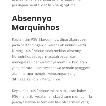
persiapan mental dan fisik yang optimal.
Absennya
Marquinhos
Kapten tim PSG, Marquinhos, dipastikan absen
pada pertandingan ini karena akumulasi kartu
kuning. Luis Enrique tidak melihat absennya
Marquinhos sebagai masalah besar, dan
menegaskan bahwa timnya memiliki kekuatan
yang merata. Ia percaya bahwa pemain pengganti
akan mampu mengisi kekosongan yang
ditinggalkan oleh Marquinhos.
Keyakinan Luis Enrique ini menunjukkan bahwa
PSG memiliki kedalaman skuad yang mumpuni. Ia
percaya bahwa sistem dan filosofi bermain yang