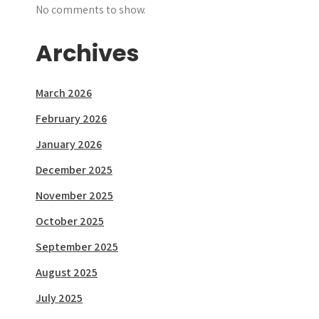
No comments to show.
Archives
March 2026
February 2026
January 2026
December 2025
November 2025
October 2025
September 2025
August 2025
July 2025