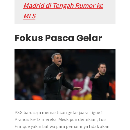
Madrid di Tengah Rumor ke
MLS
Fokus Pasca Gelar
PSG baru saja memastikan gelar juara Ligue 1
Prancis ke-13 mereka. Meskipun demikian, Luis
Enrique yakin bahwa para pemainnya tidak akan