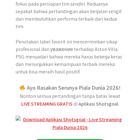
fokus pada persiapan tim sendiri. Keduanya
sepakat bahwa pertandingan akan berjalan sengit
dan membutuhkan performa terbaik dari kedua
tim.
Penolakan label favorit ini mencerminkan sikap
profesional dan уважение terhadap Aston Villa.
PSG menyadari bahwa mereka harus bekerja keras
dan menunjukkan kemampuan terbaik mereka
untuk bisa meraih hasil positif.
Ayo Rasakan Serunya Piala Dunia 2026!
Nonton semua pertandingan tanpa batas lewat
LIVE STREAMING GRATIS
di
Aplikasi Shotsgoal
.