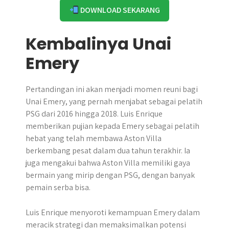
DOWNLOAD SEKARANG
Kembalinya Unai
Emery
Pertandingan ini akan menjadi momen reuni bagi
Unai Emery, yang pernah menjabat sebagai pelatih
PSG dari 2016 hingga 2018. Luis Enrique
memberikan pujian kepada Emery sebagai pelatih
hebat yang telah membawa Aston Villa
berkembang pesat dalam dua tahun terakhir. Ia
juga mengakui bahwa Aston Villa memiliki gaya
bermain yang mirip dengan PSG, dengan banyak
pemain serba bisa.
Luis Enrique menyoroti kemampuan Emery dalam
meracik strategi dan memaksimalkan potensi