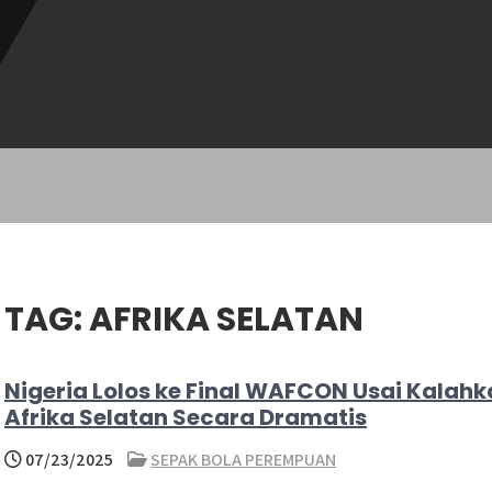
TAG:
AFRIKA SELATAN
Nigeria Lolos ke Final WAFCON Usai Kalah
Afrika Selatan Secara Dramatis
07/23/2025
SEPAK BOLA PEREMPUAN