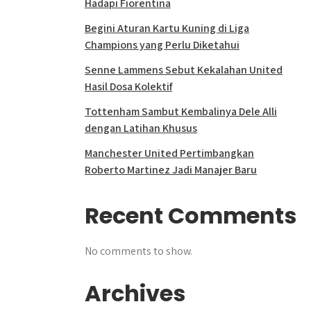
Hadapi Fiorentina
Begini Aturan Kartu Kuning di Liga
Champions yang Perlu Diketahui
Senne Lammens Sebut Kekalahan United
Hasil Dosa Kolektif
Tottenham Sambut Kembalinya Dele Alli
dengan Latihan Khusus
Manchester United Pertimbangkan
Roberto Martinez Jadi Manajer Baru
Recent Comments
No comments to show.
Archives