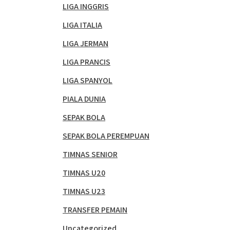
LIGA INGGRIS
LIGA ITALIA
LIGA JERMAN
LIGA PRANCIS
LIGA SPANYOL
PIALA DUNIA
SEPAK BOLA
SEPAK BOLA PEREMPUAN
TIMNAS SENIOR
TIMNAS U20
TIMNAS U23
TRANSFER PEMAIN
Uncategorized