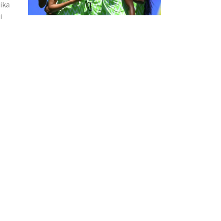
ika
i