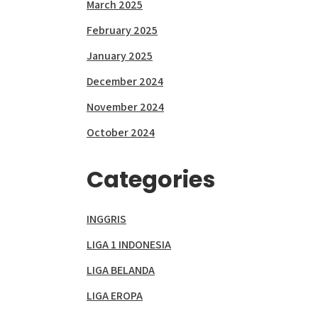
March 2025
February 2025
January 2025
December 2024
November 2024
October 2024
Categories
INGGRIS
LIGA 1 INDONESIA
LIGA BELANDA
LIGA EROPA