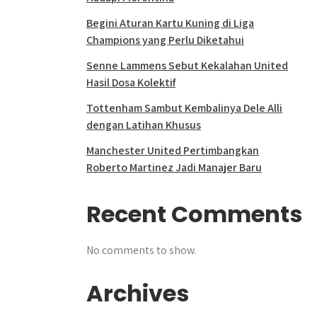
Begini Aturan Kartu Kuning di Liga
Champions yang Perlu Diketahui
Senne Lammens Sebut Kekalahan United
Hasil Dosa Kolektif
Tottenham Sambut Kembalinya Dele Alli
dengan Latihan Khusus
Manchester United Pertimbangkan
Roberto Martinez Jadi Manajer Baru
Recent Comments
No comments to show.
Archives