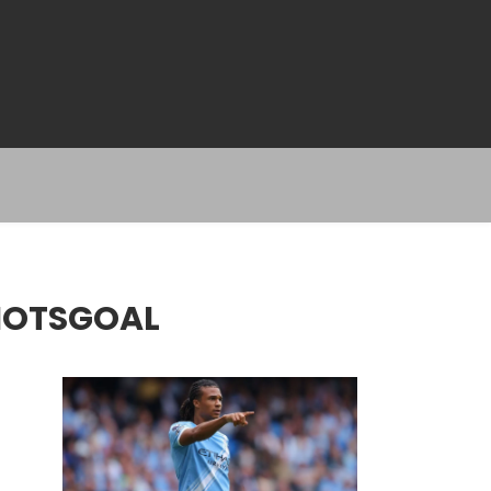
SHOTSGOAL