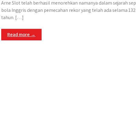
​Arne Slot telah berhasil menorehkan namanya dalam sejarah se
bola Inggris dengan pemecahan rekor yang telah ada selama 132
tahun.​ […]
Read more →