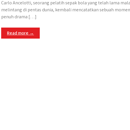
Carlo Ancelotti, seorang pelatih sepak bola yang telah lama mal
melintang di pentas dunia, kembali mencatatkan sebuah mome
penuh drama […]
Read more →