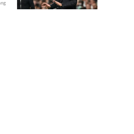
ang
n