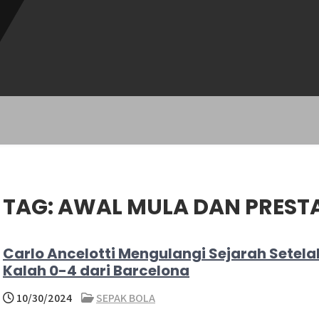
TAG:
AWAL MULA DAN PRESTA
Carlo Ancelotti Mengulangi Sejarah Setela
Kalah 0-4 dari Barcelona
10/30/2024
SEPAK BOLA