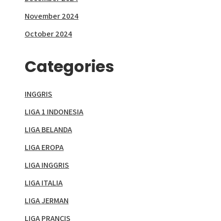
November 2024
October 2024
Categories
INGGRIS
LIGA 1 INDONESIA
LIGA BELANDA
LIGA EROPA
LIGA INGGRIS
LIGA ITALIA
LIGA JERMAN
LIGA PRANCIS