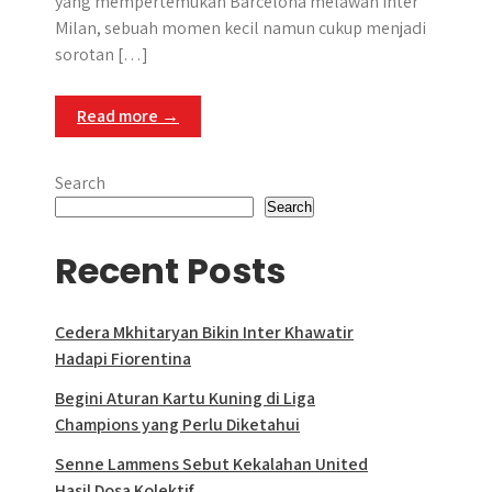
yang mempertemukan Barcelona melawan Inter
Milan, sebuah momen kecil namun cukup menjadi
sorotan […]
Read more →
Search
Search
Recent Posts
Cedera Mkhitaryan Bikin Inter Khawatir
Hadapi Fiorentina
Begini Aturan Kartu Kuning di Liga
Champions yang Perlu Diketahui
Senne Lammens Sebut Kekalahan United
Hasil Dosa Kolektif