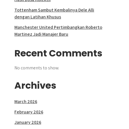
Tottenham Sambut Kembalinya Dele Alli
dengan Latihan Khusus
Manchester United Pertimbangkan Roberto
Martinez Jadi Manajer Baru
Recent Comments
No comments to show.
Archives
March 2026
February 2026
January 2026