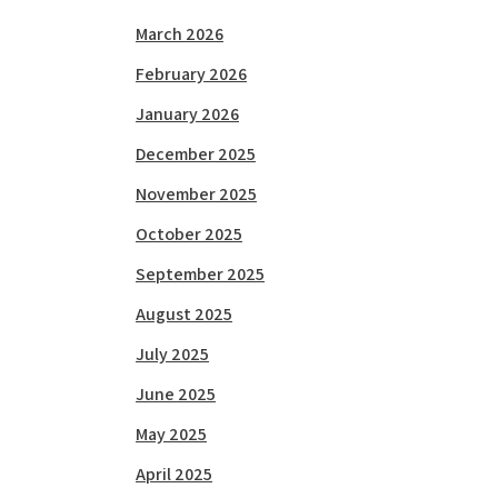
March 2026
February 2026
January 2026
December 2025
November 2025
October 2025
September 2025
August 2025
July 2025
June 2025
May 2025
April 2025