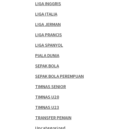
LIGA INGGRIS
LIGA ITALIA
LIGA JERMAN
LIGA PRANCIS
LIGA SPANYOL
PIALA DUNIA
SEPAK BOLA
SEPAK BOLA PEREMPUAN
TIMNAS SENIOR
TIMNAS U20
TIMNAS U23
TRANSFER PEMAIN
Uncategorized