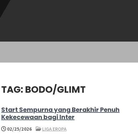
TAG:
BODO/GLIMT
Start Sempurna yang Berakhir Penuh
Kekecewaan bagi Inter
02/25/2026
LIGA EROPA