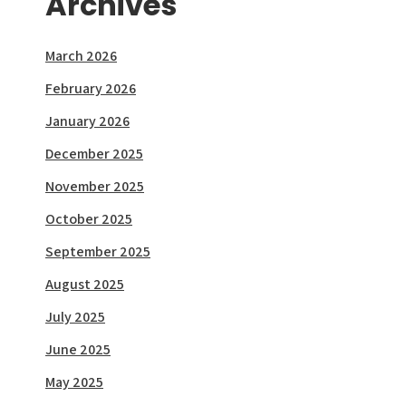
Archives
March 2026
February 2026
January 2026
December 2025
November 2025
October 2025
September 2025
August 2025
July 2025
June 2025
May 2025