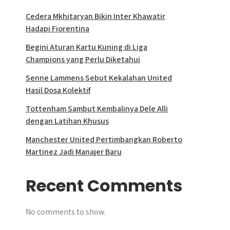
Cedera Mkhitaryan Bikin Inter Khawatir
Hadapi Fiorentina
Begini Aturan Kartu Kuning di Liga
Champions yang Perlu Diketahui
Senne Lammens Sebut Kekalahan United
Hasil Dosa Kolektif
Tottenham Sambut Kembalinya Dele Alli
dengan Latihan Khusus
Manchester United Pertimbangkan Roberto
Martinez Jadi Manajer Baru
Recent Comments
No comments to show.