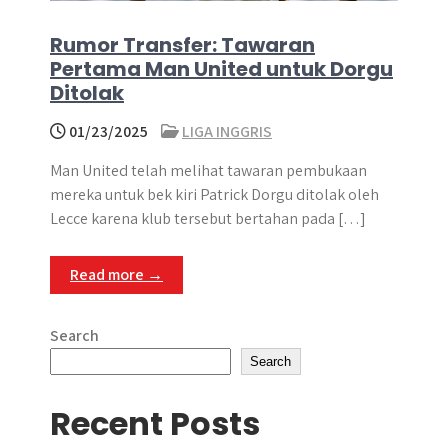
Rumor Transfer: Tawaran
Pertama Man United untuk Dorgu
Ditolak
01/23/2025
LIGA INGGRIS
Man United telah melihat tawaran pembukaan
mereka untuk bek kiri Patrick Dorgu ditolak oleh
Lecce karena klub tersebut bertahan pada […]
Read more →
Search
Search
Recent Posts