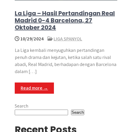
La Liga – Hasil Pertandingan Real
Madrid 0-4 Barcelona, 27
Oktober 2024
10/29/2024
LIGA SPANYOL
La Liga kembali menyuguhkan pertandingan
penuh drama dan kejutan, ketika salah satu rival
abadi, Real Madrid, berhadapan dengan Barcelona
dalam […]
Read more →
Search
Search
Recent Posts