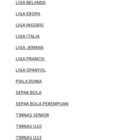
LIGA BELANDA
LIGA EROPA
LIGA INGGRIS
LIGA ITALIA
LIGA JERMAN
LIGA PRANCIS
LIGA SPANYOL
PIALA DUNIA
SEPAK BOLA
SEPAK BOLA PEREMPUAN
TIMNAS SENIOR
TIMNAS U20
TIMNAS U23