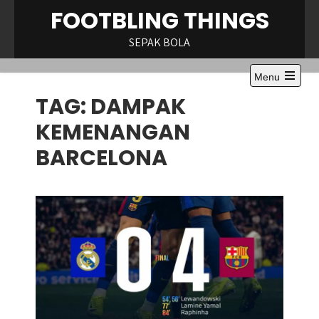
Skip
FOOTBLING THINGS
to
content
SEPAK BOLA
Menu
Open
TAG:
DAMPAK
the
main
menu
KEMENANGAN
BARCELONA