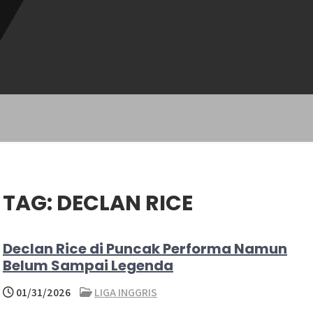
TAG:
DECLAN RICE
Declan Rice di Puncak Performa Namun
Belum Sampai Legenda
01/31/2026
LIGA INGGRIS