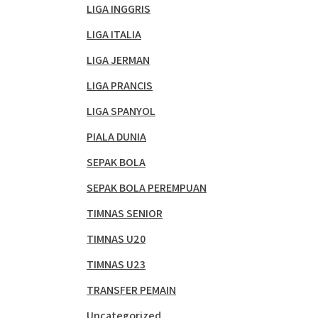
LIGA INGGRIS
LIGA ITALIA
LIGA JERMAN
LIGA PRANCIS
LIGA SPANYOL
PIALA DUNIA
SEPAK BOLA
SEPAK BOLA PEREMPUAN
TIMNAS SENIOR
TIMNAS U20
TIMNAS U23
TRANSFER PEMAIN
Uncategorized