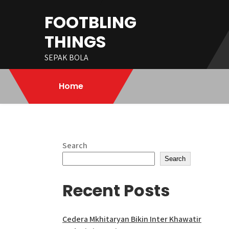
Skip
FOOTBLING
to
content
THINGS
SEPAK BOLA
Home
Search
Search
Recent Posts
Cedera Mkhitaryan Bikin Inter Khawatir