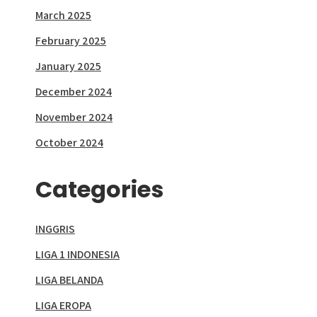
March 2025
February 2025
January 2025
December 2024
November 2024
October 2024
Categories
INGGRIS
LIGA 1 INDONESIA
LIGA BELANDA
LIGA EROPA