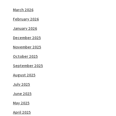
March 2026
February 2026
January 2026
December 2025
November 2025
October 2025
September 2025
August 2025
July 2025
June 2025
May 2025
April 2025