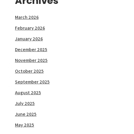
Archives
March 2026
February 2026
January 2026
December 2025
November 2025
October 2025
September 2025
August 2025
July 2025
June 2025
May 2025