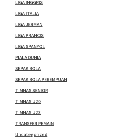
LIGA INGGRIS
LIGA ITALIA
LIGA JERMAN
LIGA PRANCIS
LIGA SPANYOL
PIALA DUNIA
SEPAK BOLA
SEPAK BOLA PEREMPUAN
TIMNAS SENIOR
TIMNAS U20
TIMNAS U23
TRANSFER PEMAIN
Uncategorized