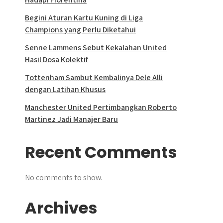
Begini Aturan Kartu Kuning di Liga
Champions yang Perlu Diketahui
Senne Lammens Sebut Kekalahan United
Hasil Dosa Kolektif
Tottenham Sambut Kembalinya Dele Alli
dengan Latihan Khusus
Manchester United Pertimbangkan Roberto
Martinez Jadi Manajer Baru
Recent Comments
No comments to show.
Archives