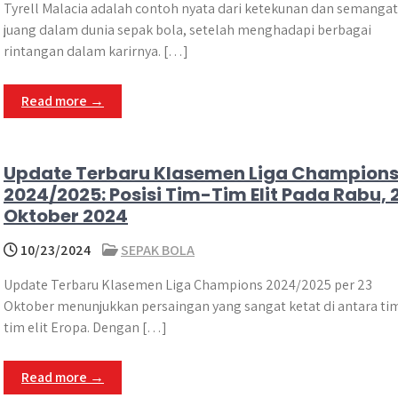
Tyrell Malacia adalah contoh nyata dari ketekunan dan semangat
juang dalam dunia sepak bola, setelah menghadapi berbagai
rintangan dalam karirnya. […]
Read more →
Update Terbaru Klasemen Liga Champion
2024/2025: Posisi Tim-Tim Elit Pada Rabu, 
Oktober 2024
10/23/2024
SEPAK BOLA
Update Terbaru Klasemen Liga Champions 2024/2025 per 23
Oktober menunjukkan persaingan yang sangat ketat di antara ti
tim elit Eropa. Dengan […]
Read more →