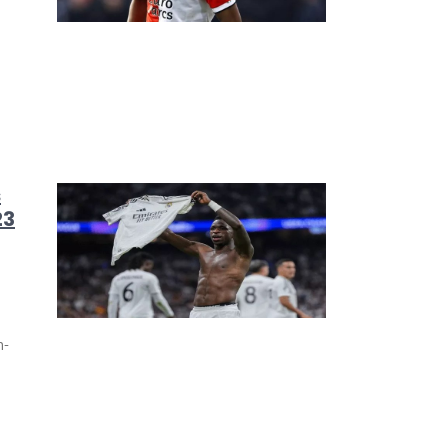
s
23
m-