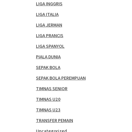
LIGA INGGRIS
LIGA ITALIA
LIGA JERMAN
LIGA PRANCIS
LIGA SPANYOL
PIALA DUNIA
SEPAK BOLA
SEPAK BOLA PEREMPUAN
TIMNAS SENIOR
TIMNAS U20
TIMNAS U23
TRANSFER PEMAIN
Uncategorized