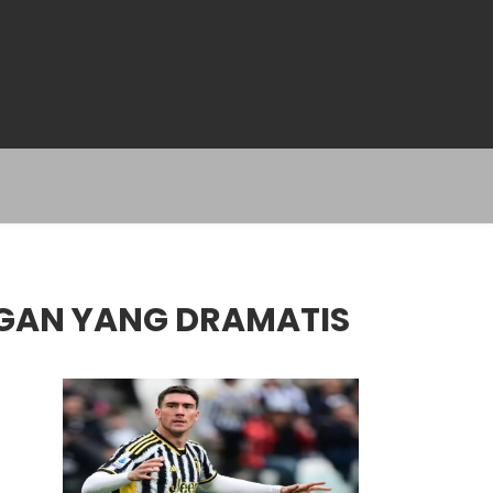
GAN YANG DRAMATIS