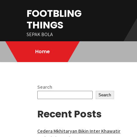
Skip
FOOTBLING
to
content
THINGS
SEPAK BOLA
Home
Search
Search
Recent Posts
Cedera Mkhitaryan Bikin Inter Khawatir