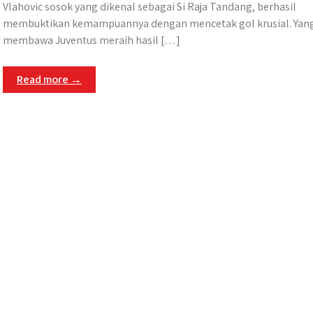
Vlahovic sosok yang dikenal sebagai Si Raja Tandang, berhasil
membuktikan kemampuannya dengan mencetak gol krusial. Yan
membawa Juventus meraih hasil […]
Read more →