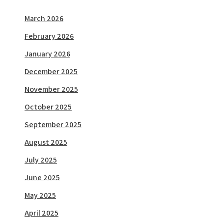
March 2026
February 2026
January 2026
December 2025
November 2025
October 2025
September 2025
August 2025
July 2025
June 2025
May 2025
April 2025