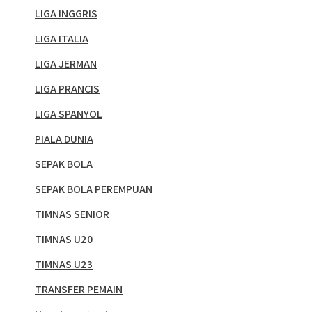
LIGA INGGRIS
LIGA ITALIA
LIGA JERMAN
LIGA PRANCIS
LIGA SPANYOL
PIALA DUNIA
SEPAK BOLA
SEPAK BOLA PEREMPUAN
TIMNAS SENIOR
TIMNAS U20
TIMNAS U23
TRANSFER PEMAIN