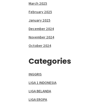
March 2025
February 2025
January 2025
December 2024
November 2024
October 2024
Categories
INGGRIS
LIGA 1 INDONESIA
LIGA BELANDA
LIGA EROPA