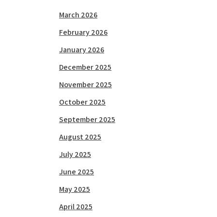
March 2026
February 2026
January 2026
December 2025
November 2025
October 2025
September 2025
August 2025
July 2025
June 2025
May 2025
April 2025