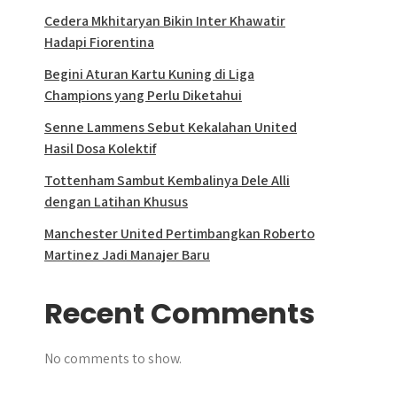
Cedera Mkhitaryan Bikin Inter Khawatir
Hadapi Fiorentina
Begini Aturan Kartu Kuning di Liga
Champions yang Perlu Diketahui
Senne Lammens Sebut Kekalahan United
Hasil Dosa Kolektif
Tottenham Sambut Kembalinya Dele Alli
dengan Latihan Khusus
Manchester United Pertimbangkan Roberto
Martinez Jadi Manajer Baru
Recent Comments
No comments to show.