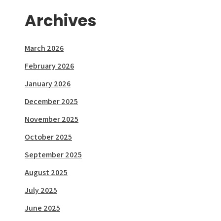
Archives
March 2026
February 2026
January 2026
December 2025
November 2025
October 2025
September 2025
August 2025
July 2025
June 2025