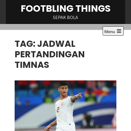
Skip
FOOTBLING THINGS
to
content
SEPAK BOLA
Menu
Open
TAG:
JADWAL
the
main
menu
PERTANDINGAN
TIMNAS