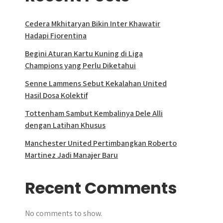
Cedera Mkhitaryan Bikin Inter Khawatir
Hadapi Fiorentina
Begini Aturan Kartu Kuning di Liga
Champions yang Perlu Diketahui
Senne Lammens Sebut Kekalahan United
Hasil Dosa Kolektif
Tottenham Sambut Kembalinya Dele Alli
dengan Latihan Khusus
Manchester United Pertimbangkan Roberto
Martinez Jadi Manajer Baru
Recent Comments
No comments to show.