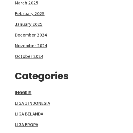
March 2025
February 2025
January 2025
December 2024
November 2024
October 2024
Categories
INGGRIS
LIGA 1 INDONESIA
LIGA BELANDA
LIGA EROPA