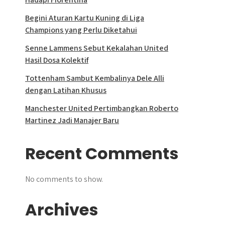
Begini Aturan Kartu Kuning di Liga
Champions yang Perlu Diketahui
Senne Lammens Sebut Kekalahan United
Hasil Dosa Kolektif
Tottenham Sambut Kembalinya Dele Alli
dengan Latihan Khusus
Manchester United Pertimbangkan Roberto
Martinez Jadi Manajer Baru
Recent Comments
No comments to show.
Archives