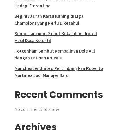
Hadapi Fiorentina
Begini Aturan Kartu Kuning di Liga
Champions yang Perlu Diketahui
Senne Lammens Sebut Kekalahan United
Hasil Dosa Kolektif
Tottenham Sambut Kembalinya Dele Alli
dengan Latihan Khusus
Manchester United Pertimbangkan Roberto
Martinez Jadi Manajer Baru
Recent Comments
No comments to show.
Archives