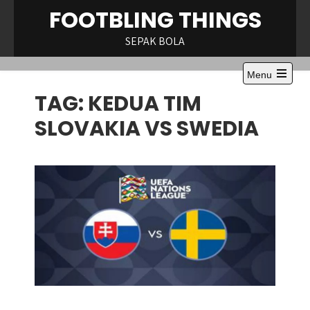
Skip
FOOTBLING THINGS
to
content
SEPAK BOLA
Menu
Open
TAG:
KEDUA TIM
the
main
menu
SLOVAKIA VS SWEDIA