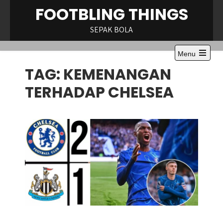
Skip
FOOTBLING THINGS
to
content
SEPAK BOLA
Menu
Open
TAG:
KEMENANGAN
the
main
menu
TERHADAP CHELSEA