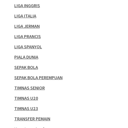
LIGA INGGRIS
LIGA ITALIA
LIGA JERMAN
LIGA PRANCIS
LIGA SPANYOL
PIALA DUNIA
SEPAK BOLA
SEPAK BOLA PEREMPUAN
TIMNAS SENIOR
TIMNAS U20
TIMNAS U23
TRANSFER PEMAIN