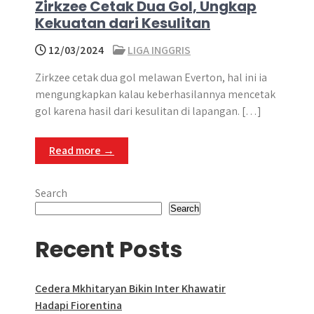
Zirkzee Cetak Dua Gol, Ungkap
Kekuatan dari Kesulitan
12/03/2024
LIGA INGGRIS
Zirkzee cetak dua gol melawan Everton, hal ini ia
mengungkapkan kalau keberhasilannya mencetak
gol karena hasil dari kesulitan di lapangan. […]
Read more →
Search
Search
Recent Posts
Cedera Mkhitaryan Bikin Inter Khawatir
Hadapi Fiorentina