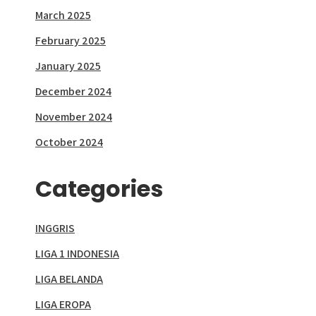
March 2025
February 2025
January 2025
December 2024
November 2024
October 2024
Categories
INGGRIS
LIGA 1 INDONESIA
LIGA BELANDA
LIGA EROPA