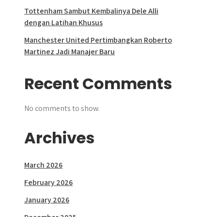
Tottenham Sambut Kembalinya Dele Alli
dengan Latihan Khusus
Manchester United Pertimbangkan Roberto
Martinez Jadi Manajer Baru
Recent Comments
No comments to show.
Archives
March 2026
February 2026
January 2026