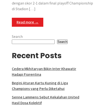
dengan skor 2-1 dalam final playoff Championship
di Stadion […]
Read more →
Search
Search
Recent Posts
Cedera Mkhitaryan Bikin Inter Khawatir
Hadapi Fiorentina
Begini Aturan Kartu Kuning di Liga
Champions yang Perlu Diketahui
Senne Lammens Sebut Kekalahan United
Hasil Dosa Kolektif