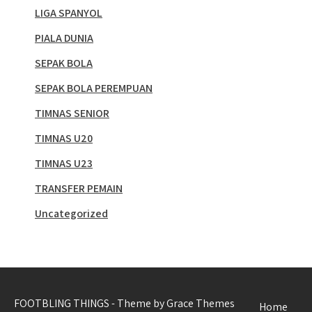
LIGA SPANYOL
PIALA DUNIA
SEPAK BOLA
SEPAK BOLA PEREMPUAN
TIMNAS SENIOR
TIMNAS U20
TIMNAS U23
TRANSFER PEMAIN
Uncategorized
FOOTBLING THINGS - Theme by Grace Themes
Home