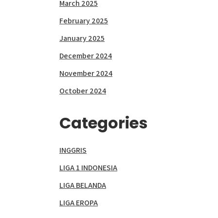
March 2025
February 2025
January 2025
December 2024
November 2024
October 2024
Categories
INGGRIS
LIGA 1 INDONESIA
LIGA BELANDA
LIGA EROPA