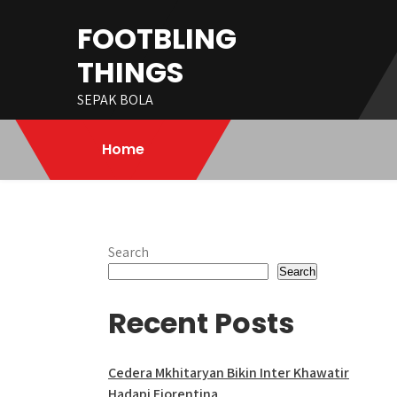
Skip
FOOTBLING
to
content
THINGS
SEPAK BOLA
Home
Search
Search
Recent Posts
Cedera Mkhitaryan Bikin Inter Khawatir
Hadapi Fiorentina