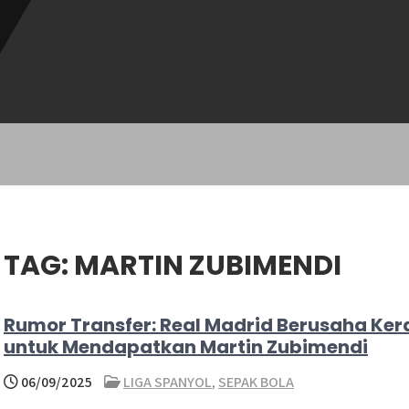
TAG:
MARTIN ZUBIMENDI
Rumor Transfer: Real Madrid Berusaha Ker
untuk Mendapatkan Martin Zubimendi
06/09/2025
LIGA SPANYOL
,
SEPAK BOLA