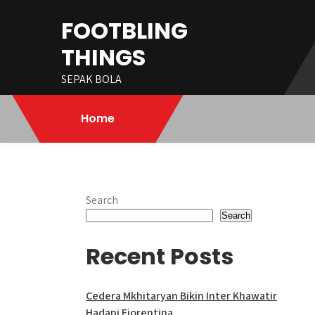
Skip
FOOTBLING
to
content
THINGS
SEPAK BOLA
Home
Search
Search
Recent Posts
Cedera Mkhitaryan Bikin Inter Khawatir
Hadapi Fiorentina