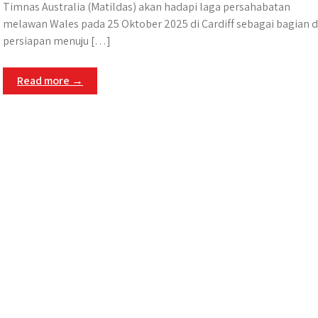
Timnas Australia (Matildas) akan hadapi laga persahabatan
melawan Wales pada 25 Oktober 2025 di Cardiff sebagai bagian d
persiapan menuju […]
Read more →