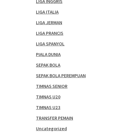
LIGA INGGRIS
LIGA ITALIA
LIGA JERMAN
LIGA PRANCIS
LIGA SPANYOL
PIALA DUNIA
SEPAK BOLA
SEPAK BOLA PEREMPUAN
TIMNAS SENIOR
TIMNAS U20
TIMNAS U23
TRANSFER PEMAIN
Uncategorized