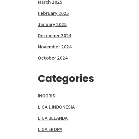
March 2025
February 2025
January 2025
December 2024
November 2024
October 2024
Categories
INGGRIS
LIGA 1 INDONESIA
LIGA BELANDA
LIGA EROPA