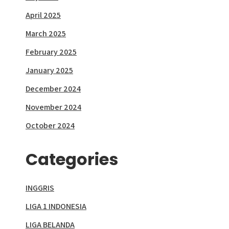
April 2025
March 2025
February 2025
January 2025
December 2024
November 2024
October 2024
Categories
INGGRIS
LIGA 1 INDONESIA
LIGA BELANDA