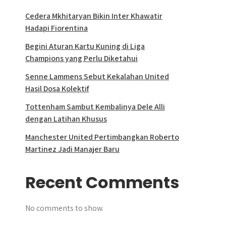
Cedera Mkhitaryan Bikin Inter Khawatir
Hadapi Fiorentina
Begini Aturan Kartu Kuning di Liga
Champions yang Perlu Diketahui
Senne Lammens Sebut Kekalahan United
Hasil Dosa Kolektif
Tottenham Sambut Kembalinya Dele Alli
dengan Latihan Khusus
Manchester United Pertimbangkan Roberto
Martinez Jadi Manajer Baru
Recent Comments
No comments to show.