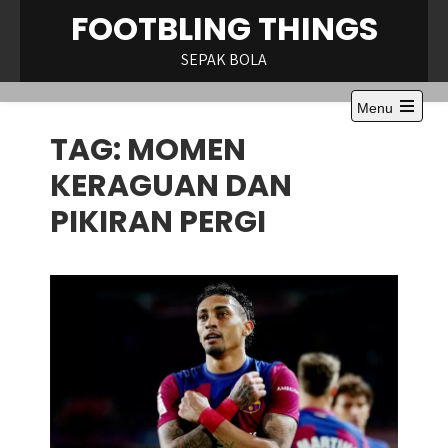
Skip
FOOTBLING THINGS
to
content
SEPAK BOLA
Menu
Open
TAG:
MOMEN
the
main
menu
KERAGUAN DAN
PIKIRAN PERGI