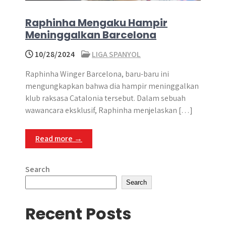
Raphinha Mengaku Hampir
Meninggalkan Barcelona
10/28/2024
LIGA SPANYOL
Raphinha Winger Barcelona, baru-baru ini
mengungkapkan bahwa dia hampir meninggalkan
klub raksasa Catalonia tersebut. Dalam sebuah
wawancara eksklusif, Raphinha menjelaskan […]
Read more →
Search
Search
Recent Posts