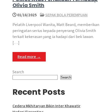
Olivia Smith
01/18/2025
SEPAK BOLA PEREMPUAN
Pelatih Liverpool Wanita, Matt Beard, memberikan
peringatan serius kepada penyerang Olivia Smith
terkait kekerasan yang ia hadapi dari bek lawan.
[…]
Read more →
Search
Search
Recent Posts
Cedera Mkhitaryan Bikin Inter Khawatir
Hadapi Fiorentina