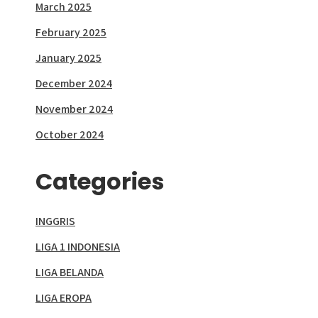
March 2025
February 2025
January 2025
December 2024
November 2024
October 2024
Categories
INGGRIS
LIGA 1 INDONESIA
LIGA BELANDA
LIGA EROPA