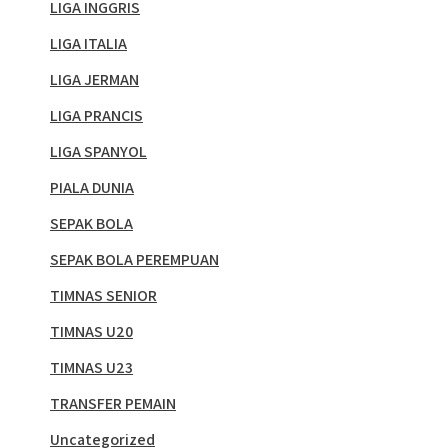
LIGA INGGRIS
LIGA ITALIA
LIGA JERMAN
LIGA PRANCIS
LIGA SPANYOL
PIALA DUNIA
SEPAK BOLA
SEPAK BOLA PEREMPUAN
TIMNAS SENIOR
TIMNAS U20
TIMNAS U23
TRANSFER PEMAIN
Uncategorized