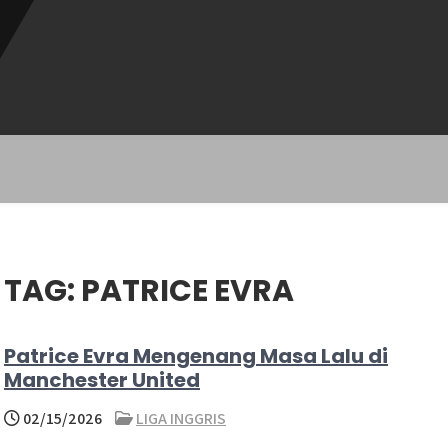
TAG:
PATRICE EVRA
Patrice Evra Mengenang Masa Lalu di
Manchester United
02/15/2026
LIGA INGGRIS