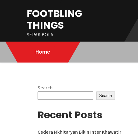
Skip
FOOTBLING
to
content
THINGS
SEPAK BOLA
Home
Search
Search
Recent Posts
Cedera Mkhitaryan Bikin Inter Khawatir