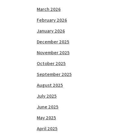
March 2026
February 2026
January 2026
December 2025
November 2025
October 2025
September 2025
August 2025
July 2025
June 2025
May 2025
April 2025