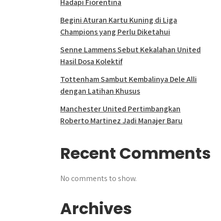
Hadapi Fiorentina
Begini Aturan Kartu Kuning di Liga
Champions yang Perlu Diketahui
Senne Lammens Sebut Kekalahan United
Hasil Dosa Kolektif
Tottenham Sambut Kembalinya Dele Alli
dengan Latihan Khusus
Manchester United Pertimbangkan
Roberto Martinez Jadi Manajer Baru
Recent Comments
No comments to show.
Archives