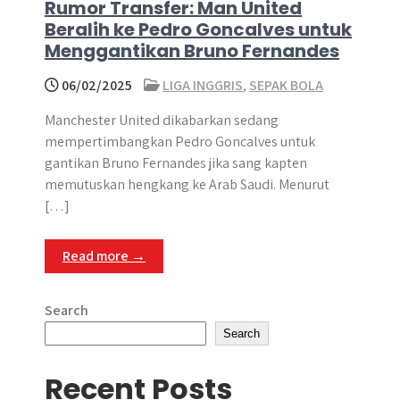
Rumor Transfer: Man United
Beralih ke Pedro Goncalves untuk
Menggantikan Bruno Fernandes
06/02/2025
LIGA INGGRIS
,
SEPAK BOLA
Manchester United dikabarkan sedang
mempertimbangkan Pedro Goncalves untuk
gantikan Bruno Fernandes jika sang kapten
memutuskan hengkang ke Arab Saudi. Menurut
[…]
Read more →
Search
Search
Recent Posts