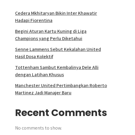
Cedera Mkhitaryan Bikin Inter Khawatir
Hadapi Fiorentina
Begini Aturan Kartu Kuning di Liga
Champions yang Perlu Diketahui
Senne Lammens Sebut Kekalahan United
Hasil Dosa Kolektif
Tottenham Sambut Kembalinya Dele Alli
dengan Latihan Khusus
Manchester United Pertimbangkan Roberto
Martinez Jadi Manajer Baru
Recent Comments
No comments to show.