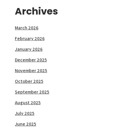
Archives
March 2026
February 2026
January 2026
December 2025
November 2025
October 2025
September 2025
August 2025
July 2025
June 2025