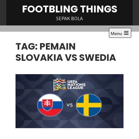
Skip
FOOTBLING THINGS
to
content
SEPAK BOLA
Menu
Open
TAG:
PEMAIN
the
main
menu
SLOVAKIA VS SWEDIA