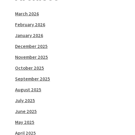
March 2026
February 2026
January 2026
December 2025
November 2025
October 2025
September 2025
August 2025
July 2025
June 2025
May 2025
April 2025