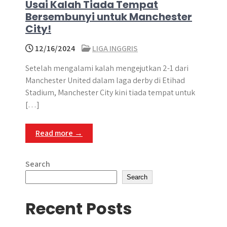
Usai Kalah Tiada Tempat
Bersembunyi untuk Manchester
City!
12/16/2024
LIGA INGGRIS
Setelah mengalami kalah mengejutkan 2-1 dari
Manchester United dalam laga derby di Etihad
Stadium, Manchester City kini tiada tempat untuk
[…]
Read more →
Search
Search
Recent Posts