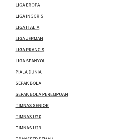
LIGA EROPA
LIGA INGGRIS
LIGA ITALIA
LIGA JERMAN
LIGA PRANCIS
LIGA SPANYOL
PIALA DUNIA
SEPAK BOLA
SEPAK BOLA PEREMPUAN
TIMNAS SENIOR
TIMNAS U20
TIMNAS U23
TRANSFER PEMAIN